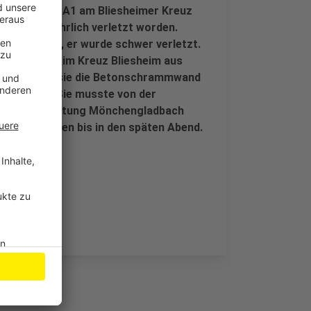
 es auf der A1 am Bliesheimer Kreuz
 lebensgefährlich verletzt worden.
cht werden, er wurde schwer verletzt.
ewichen, das im Kreuz Bliesheim aus
. Dabei hat sie die Betonschrammwand
s gekracht. Sie musste von der
Autobahn Richtung Mönchengladbach
iten dauerten bis in den späten Abend.