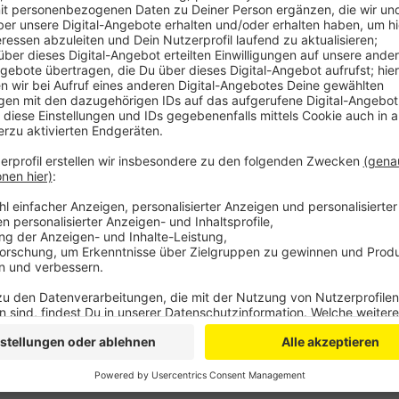
gesperrt. Schon am Donnerstagnachmittag hatte
gekracht. Dabei war eine 19-jährige Autofahrerin
Auch ihr Beifahrer musste ins Krankenhaus gebra
Die 19-Jährige war laut Polizei einem Auto ausg
Euskirchen kommend auf die A1 auffahren wollte
in der Mitte berührt und ist in zwei weitere Auto
Feuerwehr aus ihrem Auto befreit werden. Die 
war rund zwei Stunden gesperrt, die Aufräumarbe
Veröffentlicht:
Freitag, 11.09.2020 06:51
Anzeige