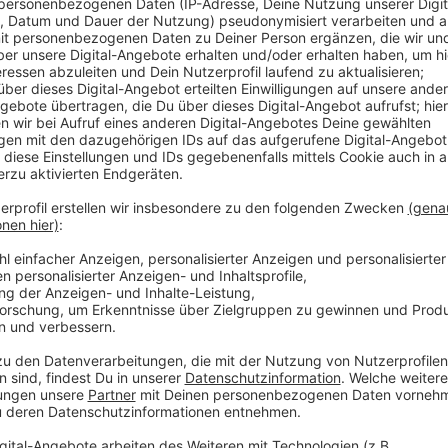
Insgesamt hat es am Dienstag 14 Neuinfektionen im 
Menschen wieder gesund sind, ist die Zahl der aktuel
326. Der Beginn der Coronaimpfungen scheint auch in
Europäische Arzneimittelbehörde EMA kündigte am 
Gutachten über die Zulassung des Impfstoffs vorzule
Impfzentrum für den Kreis Euskirchen in Marmagen is
einsatzbereit. Hier sollen pro Tag mehrere Hundert
Anzeige
Freie Intensivbetten in NRW unter 15 Proz
Anzeige
Die Zahl der freien Intensivbetten ist am Montag i
gesamten Kreis Euskirchen sind laut Robert-Koch-Ins