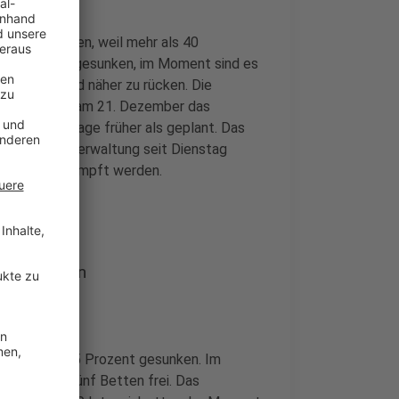
Kreis gegeben, weil mehr als 40
l Infizierten gesunken, im Moment sind es
 Deutschland näher zu rücken. Die
Dienstag an, am 21. Dezember das
gen, acht Tage früher als geplant. Das
t laut Kreisverwaltung seit Dienstag
 Menschen geimpft werden.
ent gesunken
n NRW unter 15 Prozent gesunken. Im
titut noch fünf Betten frei. Das