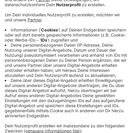
Das hat die Stadt mitgeteilt.
Veröffentlicht:
Freitag, 14.02.2025 13:34
Anzeige
Die Trauung wird dabei offiziell und rechtswirksam von
einem Standesbeamten der Stadt Euskirchen
vorgenommen. Schon vor einiger Zeit hatte die Stadt
die Burg Flamersheim sowie die Feuerhalle in der alten
Tuchfabrik als externe Trauorte zertifiziert. Und wie
bisher stehen auch die beiden Standard-Trauzimmer im
Standesamt Haus Bibo in der Kirchstraße zur
Verfügung. Alle Infos zu den Euskirchener Trau-Orten
hat die Stadt
hier
zusammengestellt.