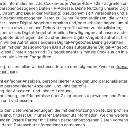
Der Mann war auch wegen versuchten Totschlags ange
Verhandlung aber nicht als erwiesen an. Stattdesse
wegen gefährlicher Körperverletzung, versuchter ge
besonders schwerem Widerstand gegen Vollstreckun
Anzeige
Angeklagter war erheblich vorbestraft
Anzeige
Das Euskirchener Jugendamt hatte aus Sorge um das
Mannes in Obhut nehmen wollen. Da die Mitarbeiter
fühlten, klingelten sie in Begleitung von vier Polizi
Mal vorbestraft, unter anderem wegen Drogendelikt