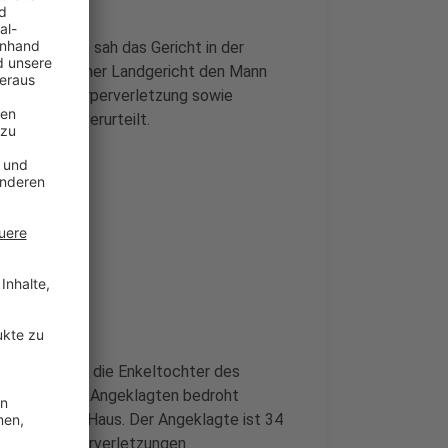
klagt. Den sah das Gericht in der
n hat das Bonner Landgericht den Mann
fährlicher Körperverletzung sowie
gsbeamte verurteilt.
 Kindeswohl die Enkeltochter des
 sich von dem Angeklagten bedroht
sten an dessen Haus. Der Angeklagte ist 34
en und Körperverletzungen.