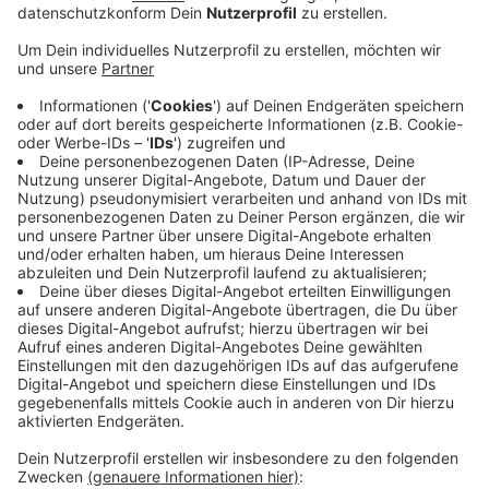
Erklärungen eingegangen.
Veröffentlicht:
Freitag, 03.02.2023 09:07
Anzeige
Ende Januar lief die Frist zum Einreichen der
Grundsteuererklärung aus. Wer die Frist verpasst hat
braucht noch keine Angst haben. Dann fordert das
Finanzamt erstmal erneut die Abgabe der Erklärung.
Später folgt dann eine Abmahnung. Allein in den
letzten 5 Tagen vor der Frist haben noch über 3000
Menschen ihre Erklärungen eingereicht. Laut der
obersten Finanzbehörde in NRW hätten fast alle
Menschen im Kreis ihre Informationen digital
eingereicht.
Anzeige