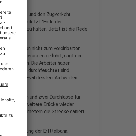
en beseitigen und den Zugverkehr
 2024" und zuletzt "Ende der
lan ist nicht zu halten. Jetzt ist die Rede
 neuen Schienen nicht zum vereinbarten
en zu Verzögerungen geführt, sagt ein
ein Gutachten. Die Arbeiter haben
ner Böschung durchfeuchtet sind.
icherheit zu gewährleisten. Antworten
zwei Brücken und zwei Durchlässe für
 sowie eine weitere Brücke wieder
on zehn Kilometern die Strecke saniert
Elektrifizierung der Erfttalbahn.