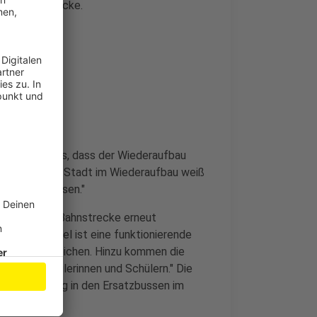
 an der Strecke.
gerlich"
at Verständnis, dass der Wiederaufbau
eisterin einer Stadt im Wiederaufbau weiß
t werden müssen."
röffnung der Bahnstrecke erneut
d Münstereifel ist eine funktionierende
 der Bahn erreichen. Hinzu kommen die
ei den Schülerinnen und Schülern." Die
lerbeförderung in den Ersatzbussen im