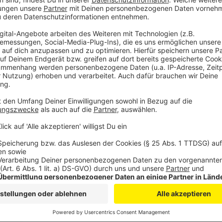
Inzwischen stehen die ersten 124 Oberleitungsmaste
Anzeige
Bürgermeisterin: "erneute Verzögerung ist är
Anzeige
Bad Münstereifels Bürgermeisterin Preiser-Marian h
etliche Unwägbarkeiten mit sich bringt. "Als Bürgerm
ich aus Erfahrung, dass Pläne immer wieder geänder
Nichtsdestotrotz sei es ärgerlich, dass die Wiedere
verschoben wird, sagt Preiser-Marian: "Gerade für Ba
Bahnanbindung wichtig, da viele Gäste die Stadt mit
Einschränkungen des Pendlerverkehrs, insbesondere b
Stadtchefin will sich dafür einsetzen, dass die Schü
neuen Schuljahr besser klappt.