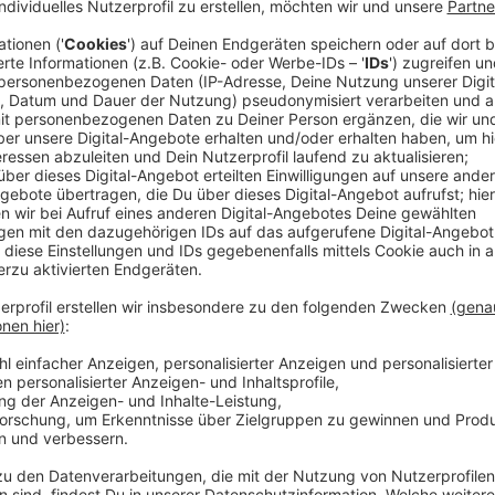
Nachdem die Bahn erst bis Ende 2023 die Flutschäd
wiederaufnehmen wollte, wurde es dann "bis Sommer
Sommerferien". Seit Freitag ist klar: auch dieser Zeitp
von Herbst.
Der Gleisbau stockt, weil die beauftragte Firma die
Termin angeliefert hat. Außerdem habe der viele Reg
Bahn-Sprecher. Zusätzlich wartet die Bahn noch auf 
festgestellt, dass in Bad Münstereifel 100 Meter ei
Experten klären jetzt, was zu tun ist, um die Stands
sollen erst Ende August vorliegen.
Nach der Flutkatastrophe 2021 haben die Bauteams 
Bachläufe unter den Gleisen komplett neu aufgebaut
instandgesetzt. Außerdem mussten auf einer Länge v
und 16 Bahnübergänge repariert werden.
Parallel zum Wiederaufbau laufen die Arbeiten für die 