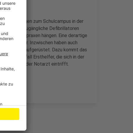
n den Eingängen zum Schulcampus in der
öffentlich zugängliche Defibrillatoren
rmen und Arztpraxen hängen. Eine derartige
 Bürgermeister. Inzwischen haben auch
hen deutlich aufgerüstet. Dazu kommt das
rbei im Notfall Ersthelfer, die sich in der
 noch bevor der Notarzt eintrifft.