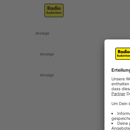
Anzeige
Anzeige
Anzeige