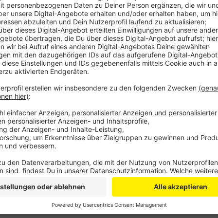
Anzeige
Vier weitere sind jetzt dazugekommen. Sie hängen a
Kernstadt. Nach Angaben der Stadt gibt es damit 30 
und etwa noch einmal so viele Geräte, die etwa in Fi
Dichte an Geräten sei sicher einmalig, sagt Zülpichs
viele andere Städte und Gemeinden im Kreis Euskirc
Corhelper-Projekt in der Region. Eine App alarmiert hie
Nähe befinden. So kann erste Hilfe geleistet werden,
Anzeige