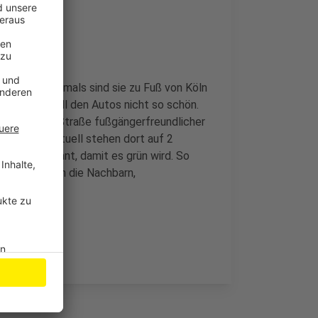
e genutzt. Damals sind sie zu Fuß von Köln
rn dort bei all den Autos nicht so schön.
ich will die Straße fußgängerfreundlicher
 werden – aktuell stehen dort auf 2
n sind geplant, damit es grün wird. So
, sondern auch die Nachbarn,