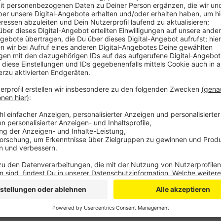
Anzeige
Schon die alten Römer haben die Straße in der Antik
über Zülpich bis Trier gegangen. Heute ist das Wande
Aber ein bisschen Römerflair soll zurückkommen. Zülp
machen. Auch eine richtige Allee soll die Römerallee
Kilometern nämlich keine Bäume. Viele andere Pflanze
sollen sich nicht nur Insekten und Vögel wohl fühlen
Spaziergänger und Fahrradfahrer.
Anzeige