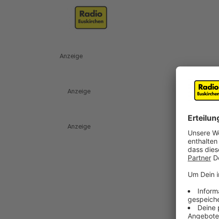
Anzeige
Anzeige
Anzeige