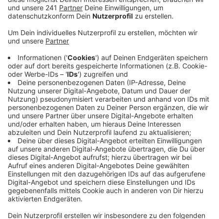
Veröffentlicht:
Freitag, 12.04.2024 07:53
Anzeige
Um 21 Uhr will die Bahn ihre Baustelle nach Plan
beenden. Also müssen die Eifelpendler am Freitag
nochmal umsteigen, ab Samstag dann nicht mehr.
Grund für die Baustelle war die Sanierung einer Brücke
in der Kölner Südstadt, dafür mussten drei Gleise
gesperrt werden und das traf neben den Eifellinien
auch die Züge aus Bonn.
Besonders auf der Eifestrecke sind die Pendler in den
letzten Wochen schon sehr gebeutelt gewesen. Denn
auch die Arbeiten an einem neuen elektronischen
Stellwerk in Köln haben in den letzten Monaten immer