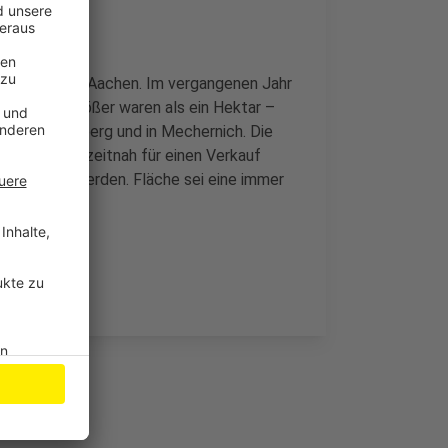
 Gesamtregion Aachen. Im vergangenen Jahr
auft, die größer waren als ein Hektar –
rk am Silberberg und in Mechernich. Die
der Region zeitnah für einen Verkauf
n erneuert werden. Fläche sei eine immer