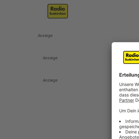
Anzeige
Anzeige
Anzeige