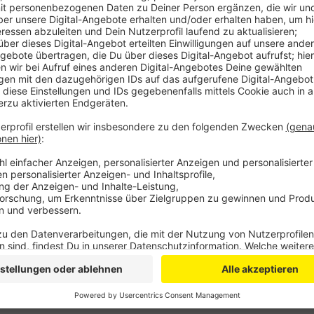
Anzeige
Damit ist der Rückgang hier noch stärker als in der
wurden im Kreis Euskirchen nur zwei Grundstücke verk
und zwar in Euskirchen im Industrie – und Gewerbepa
AGIT empfiehlt deswegen Flächenreserven bei uns in 
vorzubereiten. Auch bereits veraltete Gebiete sollte
knapper werdende Ressource- so die AGIT.
Anzeige