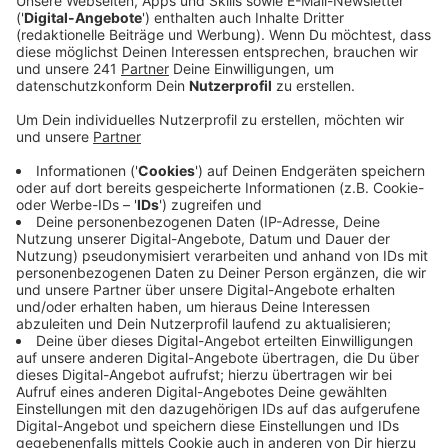
Anzeige
Er wird zum siebten Mal im Kreis Euskirchen
veranstaltet. Um die 30 Orte laden ein, zum
ermäßigten Preis oder teilweise ganz kostenfrei,
vorbeizuschauen. Diesmal gilt das nicht nur für die
Menschen aus dem Kreis Euskirchen, sondern für alle.
Pate ist der Kölschrocker Stephan Brings, der auch in
der Eifel wohnt und sich deshalb für die Aktion
einsetzt. Für ihn spielt auch der Umweltaspekt eine
Rolle, den Urlaub auch mal zuhause zu verbringen und
nicht weit wegzufahren.
"Und das Krasse an der Eifel ist, dass sie völlig
unterschätzt wird“, so Stephan Brings. „Ich