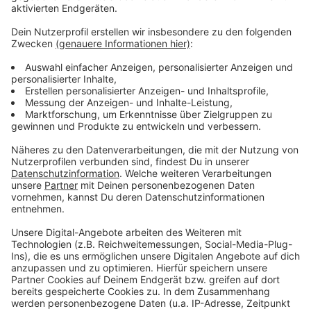
genieße jede Sekunde, wenn ich in der Eifel
unterwegs bin und hoffe Euch bald auch in den
Sälen wiederzutreffen, denn un dat, wat do wor,
kütt janz bestimmp baal widder…“.
Der Aktionstag ist am 27. Juni 2021. Es gibt Führungen
zu historischen Orten, Kunsterlebnisse drinnen und
draußen und Begegnungen mit Wildtieren. Über 1.800
Besucher werden bei gutem Wetter erwartet. Weitere
Infos gibt es
hier
, es gibt auch einen
Veranstaltungsflyer
.
Für einige Führungen oder Aktionen muss man sich
vorher anmelden.
Anzeige