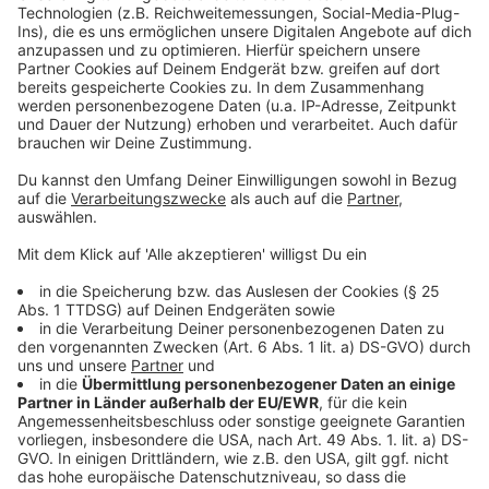
Anzeige
Die konkreten Auswirkungen lassen sich aktuell noch
schwer abschätzen, doch zwei Szenarien gelten als
wahrscheinlich: Entweder sinken die Exporte Richtung
USA, was sich negativ auf Gewinne und Beschäftigung
auswirkt -oder Unternehmen gleichen die höheren
Zölle über Preisanpassungen aus. Das könnte
bedeuten, dass Produkte für den US-Markt günstiger
und für den heimischen Markt teurer werden.
Umgekehrt könnte ein Angebotsüberschuss in
Deutschland zu sinkenden Preisen führen. Möglich ist
aber auch eine rückläufige Nachfrage, die die
Produktionsmenge senkt und so ebenfalls zu
Preissteigerungen führt.
Autoren: José Narciandi und David Müller