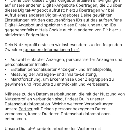
Ein Verlust in Milliardenhöhe durch Zolldeal
Anzeige
Die NRW-Wirtschaftsministerin, Neubaur, sagt, der
Deal bedeutet für unsere Wirtschaft einen Verlust von
rund einer Milliarde Euro. Um einen Zollkrieg zu
vermeiden, habe man dieser Einigung aber zustimmen
müssen. Ansonsten gibt es auf den Deal in der
Wirtschaft kein gutes Echo: Die Landesvereinigung der
Unternehmer in NRW, spricht von einer massiven
Belastung. Ähnlich äußern sich andere Verbände. Für
uns in NRW sind die USA das drittwichtigste
Exportland - nach den Niederlanden und Frankreich.
Anzeige
Folgen noch nicht absehbar