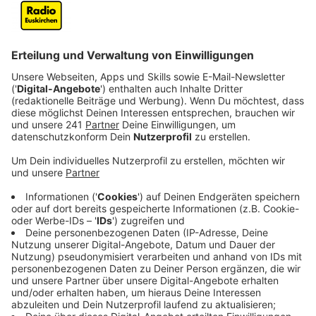
Veröffentlicht:
Dienstag, 29.07.2025 13:02
Anzeige
Der beschlossene Zolldeal zwischen den USA und der
EU sorgt für hitzige Diskussionen. Die Einigung sieht
vor, dass auf die meisten europäischen Produkte, die in
die USA exportiert werden, Zölle von 15 Prozent
erhoben werden - statt der ursprünglich angedrohten
30 Prozent. Was zunächst wie ein Kompromiss klingt,
trifft besonders die exportstarke deutsche
Wirtschaft hart - und in Nordrhein-Westfalen werden
die Auswirkungen besonders spürbar sein.
Anzeige