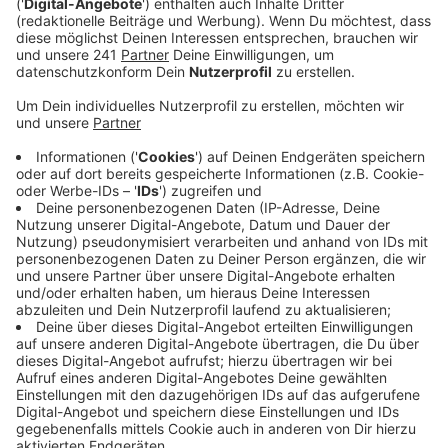
Parkscheinautomaten.
Veröffentlicht:
Dienstag, 30.06.2026 11:30
Anzeige
Der Zigarettenautomat war an einer Hauswand
befestigt. Am Sonntagabend wurde der beschädigte
und geleerte Zigarettenautomat auf einem
Wirtschaftsweg an der B51, an der Abfahrt Dahlem-
Schmidtheim, entdeckt. Der Zeuge rief die Polizei, die
den Automaten sicherstellte. Er war offenbar
aufgeflext worden.
Anzeige
Parkscheinautomat ist weg