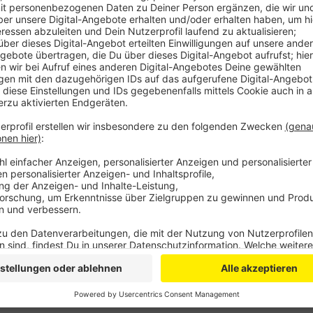
Ein Zeuge hatte gesehen, wie zwei Männer in der Nac
Weiher versuchten, einen Brennholzstapel anzuzünde
sie geflüchtet sein. Der Mann sah genauer nach und 
daraufhin rief er die Polizei. Die Beamten befreite
Holzstapel und brachten es ins Tierheim. Dabei wehrt
Polizisten wurde mehrfach in die Hand gebissen und
werden. Die Polizei hat die Ermittlungen aufgenom
Tätern.
Anzeige