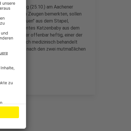
ht auf Freitag (25.10.) am Aachener
n. Als sie den Zeugen bemerkten, sollen
hörte ein "Miauen" aus dem Stapel,
n ein eingeklemmtes Katzenbaby aus dem
e es sich aber offenbar heftig, einer der
 musste danach medizinisch behandelt
men und sucht nach den zwei mutmaßlichen