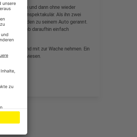
idekabine rein und dann ohne wieder
 soweit so unspektakulär. Als ihn zwei
n aus dem Laden zu seinem Auto gerannt.
d hat den Dieb daraufhin einfach
 aufgreifen und mit zur Wache nehmen. Ein
nsum nachgewiesen.