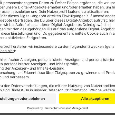
Der Mann sei am Dienstag mit dem Pulli in die Umkle
rausgekommen, teilt die Kreispolizei Euskirchen mit –
Mitarbeiter darauf angesprochen haben, sei der Man
Ein anderer Kunde hat die Situation mitbekommen un
zugeparkt.
So konnte die Polizei den Mann und seinen Begleiter
Drogentest hat bei dem Mann außerdem Kokain-Ko
Anzeige