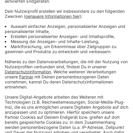
vom statistischen Landesamt. Sie sollen Auskunft zu
ihren Wohnungen und Wohngebäuden geben. Erstmals
werden auch Nettokaltmiete, Dauer und Grund für
Leerstand sowie der Energieträger der Heizung
abgefragt.
Für alle Befragten und alle Bürgerinnen und Bürger, die
Fragen zum Zensus haben, wurde unter der
Telefonnummer 0211 82 83 83 83 eine Service-
Hotline eingerichtet. Die Hotline ist montags bis
freitags von 7:00 bis 21:00 Uhr und samstags
von 9:00 bis 16:00 Uhr erreichbar.
Anzeige