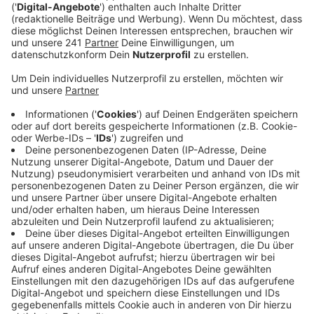
erklärte die Behörde.
Veröffentlicht:
Montag, 16.05.2022 11:36
Anzeige
Erstmals seit elf Jahren gibt es ab heute wieder eine
Volkszählung in Deutschland. Im Kreis Euskirchen
werden 20.000 zufällig ausgewählte Menschen
befragt. Die Zensus-Interviewer haben sich vorher
schriftlich angekündigt. Es gibt Fragen zu Alter,
Familienstand oder Haushaltsgröße. Und auch einen
Online- oder Papierfragebogen, hier geht es um
Schulabschluss oder den Beruf. Die Antworten dienen
als Entscheidungsgrundlagen. Wenn es etwa um den
Bau neuer Wohnungen oder Kitas geht.
Zusätzlich gibt es noch eine zweite Befragung, hier
bekommen alle Menschen mit Wohneigentum Post