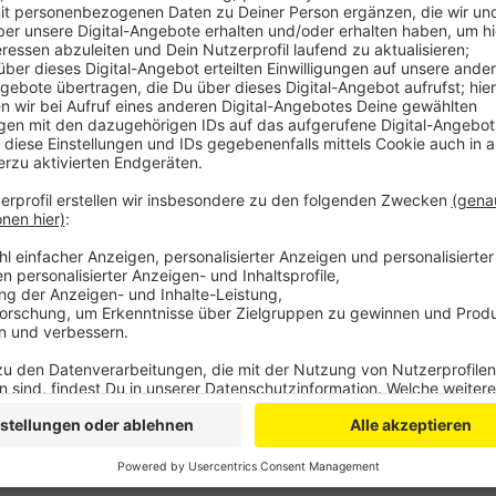
in dem Video den Euskirchener Bunker erkannt. A
zwar Knochen da lagen, aber die stammen nach P
Skelett, wie es oft im Bio-Unterricht genutzt wir
Insgesamt hätten sich keine Hinweise auf ein Kapi
eine Anzeige gegen Unbekannt wegen Hausfriedens
Loch im Maschendrahtzaun festgestellt. Die Tü
aufgebrochen.
Veröffentlicht:
Montag, 01.07.2019 15:35
Anzeige