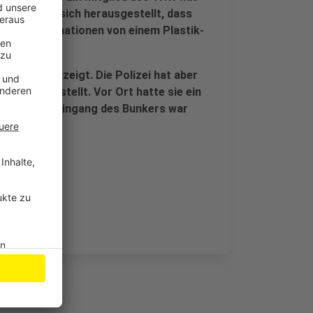
m Ende hat sich herausgestellt, dass
olizeiinformationen von einem Plastik-
d.
taldelikt gezeigt. Die Polizei hat aber
bruch gestellt. Vor Ort hatte sie ein
r zum Haupteingang des Bunkers war