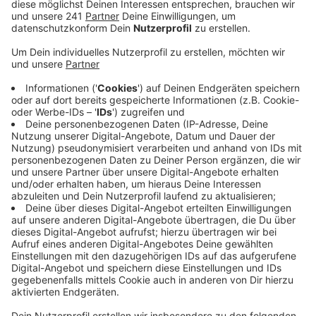
Obdachlosigkeit, sagte Bürgermeister Pfennings.
Aber noch Härtefälle, die dringend auf der Suche
nach einer neuen Unterkunft seien.
Veröffentlicht:
Dienstag, 19.10.2021 15:39
Anzeige
Aktuell gebe es drei Härtefälle, die zeitnah eine neue
Bleibe bräuchten, so Pfennings. Die jetzige Unterkunft
sei zu teuer oder stehe anderweitig nicht mehr zur
Verfügung. Dazu kämen elf Fälle, die auch noch auf der
Suche seien. Bisher sind laut Pfennings 213
Wohnungen der Stadt Schleiden gemeldet worden, sie
alle seien auch an Flutbetroffene vermittelt worden.
Bei einer Fragebogenaktion vor einigen Wochen hatten
67 Menschen geantwortet, ihre Wohnsituation sei bis
zum Frühjahr nicht gesichert oder ungewiss.