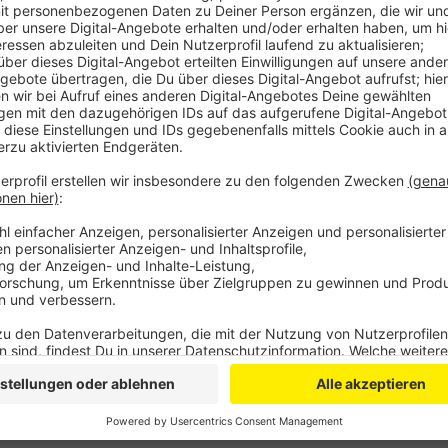
Anzeige
Die Wälder im Kreis Euskirchen seien vier bis sechs
ein Sprecher des Regionalforstamts Hocheifel-Zülpi
Jetzt fliegen und fressen die Borkenkäfer aber und 
Neubefall. Wie stark die Schäden in diesem Jahr tats
nicht abzusehen. Das hänge von der Witterung in d
der Sprecher weiter. Bliebe es in diesem Jahr lange 
verspätete Start keine positiven Auswirkungen. Seit
infolgedessen explosionsartig vermehrende Borkenkä
im Kreis Euskirchen.
Anzeige