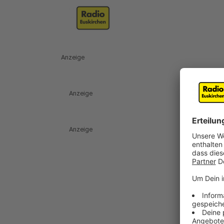
Anzeige
Anzeige
Anzeige