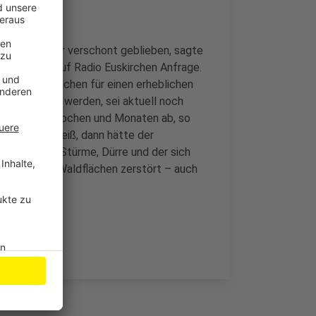
 Wochen länger verschont geblieben, sagte
cher Börde auf Radio Euskirchen Anfrage.
es gebe Anzeichen für einen erheblichen
ächlich noch werden, sei aktuell noch
en nächsten Wochen und Monaten ab, so
trocken und heiß, dann hätte der
 2018 haben Stürme, Dürre und der sich
fer riesige Waldflächen zerstört – auch