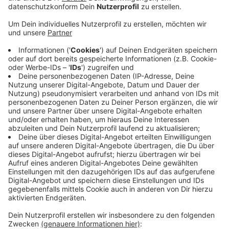
gegeben hat, gibt es insgesamt 40 Bewerbungen.
Veröffentlicht:
Mittwoch, 31.03.2021 17:00
Anzeige
In der Woche nach Ostern sollen die Modellregionen
genannt werden. Die Landesregierung will sechs bis
acht Regionen auswählen. Laut NRW-
Wirtschaftminister Pinkwart soll es bei dem Projekt
nicht darum gehen, flächendeckende Öffnungen in
allen Lebensbereichen zu ermöglichen. Stattdessen
sollen nur Projekte aus einzelnen Bereichen
ausgewählt werden, wie Sport, Freizeit, Kultur, Handel
oder Außengastronomie.
Anzeige