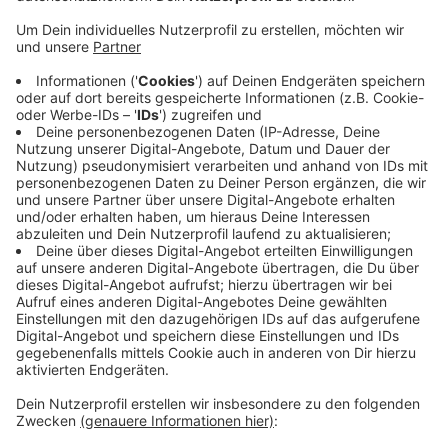
Vorsitzende der Tafel, Wolfgang Weilerswist. Es
seien aber genug Helfer da.
Bereits am Samstag waren die Räume mit
Spuckschutzen ausgestattet worden und es
wurden wieder Lebensmittel eingesammelt. Die
Menschen, die zur Tafel gehen, müssen wie in den
Geschäften auch Mund-Nasen-Schutz tragen und
es gelten weitere Hygienemaßnahmen. Deshalb
müssen sich die Bedürftigen auf längere
Wartezeiten einstellen. Etwa 1.000 Menschen
gehen zur Mechernicher Tafel.
Veröffentlicht:
Dienstag, 05.05.2020 06:48
Anzeige