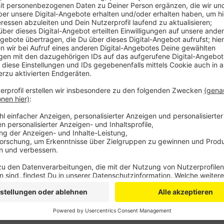
Anzeige
Rund 30 Fahrzeuge sind angemeldet. Der Lichterzug 
am vierten Adventswochenende Freude und Hoffnung 
Schon am vergangenen Wochenende hatte es Lichte
im Kreis Euskirchen und der Region gegeben. Die Org
und Bad Münstereifel planen für Samstag eine weiter
Euskirchen einen weiteren Konvoi. Von dort geht es ü
Unterwegs wollen die Teilnehmer mehrere Tonnen un
Ortschaften verteilen.
Anzeige