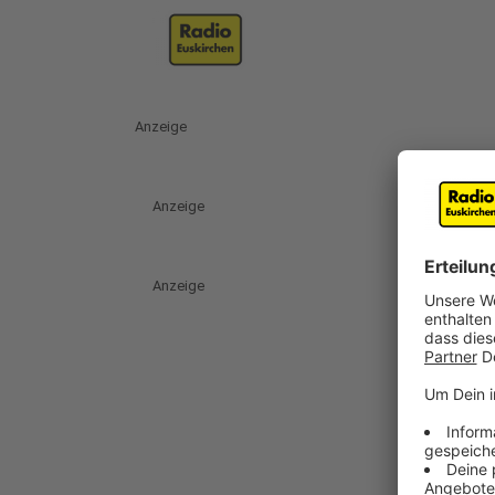
Anzeige
Anzeige
Anzeige