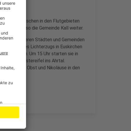
soll den Menschen in den Flutgebieten
schenken, so die Gemeinde Kall weiter.
rzüge in anderen Städten und Gemeinden
anisatoren des Lichterzugs in Euskirchen
e Großaktion. Um 15 Uhr starten sie in
ber Bad Münstereifel ins Ahrtal.
ter anderem Obst und Nikoläuse in den