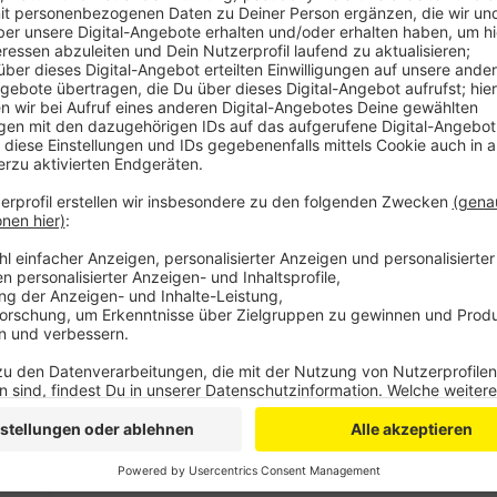
Es geht wieder um gewerbsmäßigen Drogenhandel. Die 
Rösrath und in Köln sechs Haftbefehle vollstreckt u
Jahren festgenommen. Weil es Hinweise gab, dass di
Spezialeinheiten an dem Einsatz beteiligt gewesen.
zufolge leicht verletzt worden.
Die Einsatzkräfte durchsuchen elf Wohnungen und A
Durchsuchungen es dabei hier in Euskirchen gibt, hat 
Nachfrage noch nicht gesagt. Weil die Durchsuchung
Mittag weitere Infos. Die beschuldigten Männer soll
Kokain, Cannabis und synthetischen Drogen gehandelt
auf eigenen Plantagen angebaut oder aus dem europ
Polizei.
Anzeige