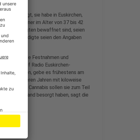
Polizei sagt, sie habe in Euskirchen,
nd dabei Männer im Alter von 37 bis 42
e Beschuldigten bewaffnet sind, seien
 Zwei Beschuldigte seien den Angaben
utos. Wie viele Festnahmen und
die Polizei auf Radio Euskirchen-
en noch liefen, gebe es frühestens am
en seit mehreren Jahren mit kiloweise
 haben. Das Cannabis sollen sie zum Teil
äischen Ausland besorgt haben, sagt die