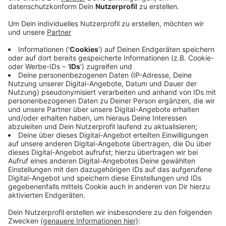
Anzeige
Seit dem 5. Januar rollt auf einem Teil der Strecke
wieder der Bus. Und zwar konkret zwischen Kall und
Jünkerath in Rheinland-Pfalz. Dort sind jetzt die
Arbeiter im Einsatz um weiter an der Elektrifizierung
der Strecke zu arbeiten. Sie müssen Fundamente
gießen und Oberleitungsmasten setzen. Deswegen
bleibt der Abschnitt bis Ende März gesperrt. Ab April
können dann wieder Züge durch die Eifel fahren, sagt
die Bahn.
An den Wochenenden im Januar fallen die Züge
bereits ab Euskirchen aus. In der ersten Februar-Hälfte
ist die Strecke zusätzlich an den Wochenenden
zwischen Erftstadt und Köln gesperrt.
Anzeige