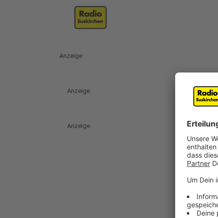
Anzeige
Anzeige
Anzeige