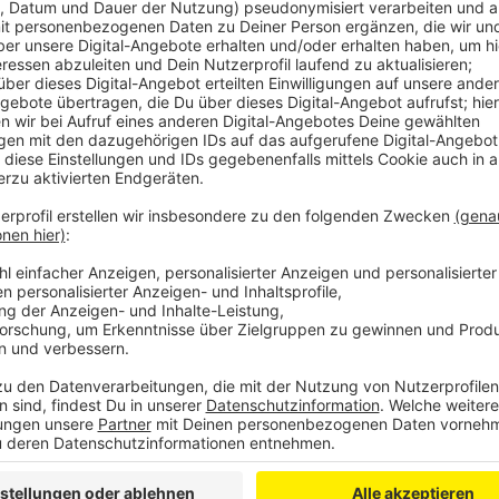
Anzeige
In dieser „City Süd“ soll auch ein neues Gebäude de
Gebäude gibt es schon einen Entwurf. Wie das neue Ci
noch unklar.
Die Stadt will einen Planungswettbewerb abhalten.
Vorschläge einreichen. Billig wird dieser Wettbewerb 
dieses Jahr 100.000€ an. Dazu kommen dann noch Hon
Kosten allein für die Planung insgesamt sind ist noch 
Einige Vorgaben hat die Stadt aber schon: Das City F
Menschen sich dort gerne aufhalten. Es soll eine Bürg
Rat tagen kann. Und die Euskirchener sollen sich mit
Der Kulturausschuss hat die Idee einen Planungsw
befürwortet, jetzt heißt es abwarten, wie der Rat im
Anzeige