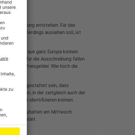
r Stadtverwaltung entstehen. Für das
ty-Forum allerdings aussehen soll, ist
 Unternehmen aus ganz Europa können
nicht. Allein für die Ausschreibung fallen
orare und Preisgelder. Wie hoch die
nicht klar.
orum soll so gestaltet sein, dass
erhalle geben, in der zeitgleich auch der
 dem Gebäude identifizieren können.
ettbewerb abzuhalten am Mittwoch
 Juni entscheidet.