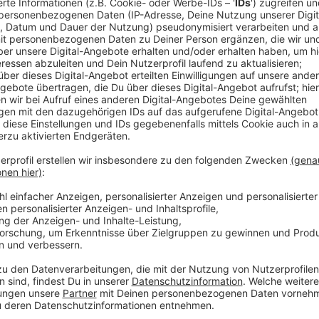
Anzeige
Was ist die Westspange?
Anzeige
Die Westspange umfasst den Bau von zwei zusätzli
Kölner Hauptbahnhof. Diese Erweiterung ermöglicht 
Süden den Kölner Hauptbahnhof erreichen können. Da
Euskirchen, da mehr Zugverbindungen möglich werde
Anzeige
Perspektiven für Bad Münstereifel
Anzeige