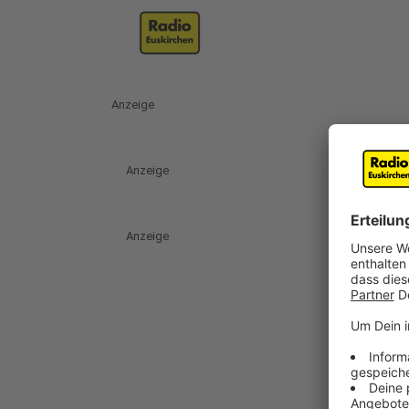
Anzeige
Anzeige
Anzeige