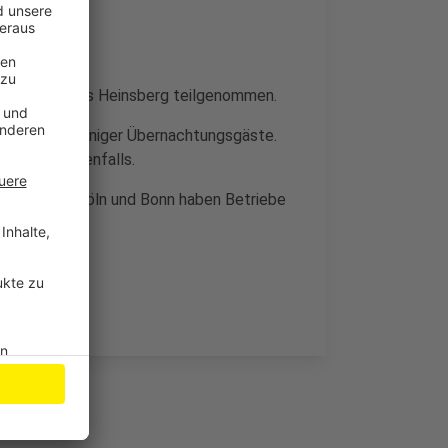
 und dem Kreis Heinsberg teilgenommen.
otels auch weniger Übernachtungsgäste.
 vor Ort ebenfalls.
 wie etwa Köln und Bonn haben Betriebe
 profitiert.