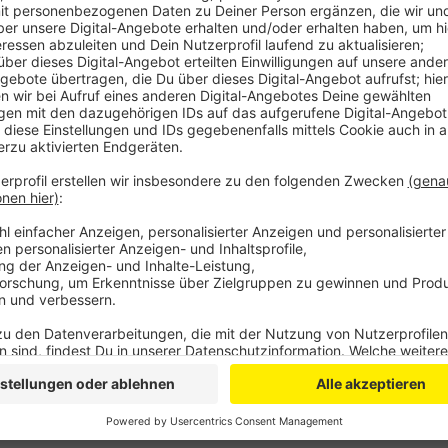
Anzeige
Daran haben fast 300 Betriebe zwischen Hellenthal
Weniger Geschäftsreisen bedeuten aber für viele H
Restaurants fürchten um Kunden und der Einzelhandel
Vor allem im Umfeld der Messe- und Kongressstädte
in der Vergangenheit deutlich von Geschäftsreisenden
Anzeige