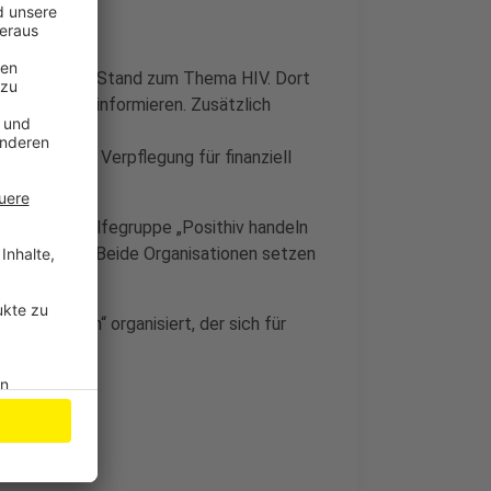
hen einen Info-Stand zum Thema HIV. Dort
e Krankheit informieren. Zusätzlich
 in der
-Artikel und Verpflegung für finanziell
ie Selbsthilfegruppe „Posithiv handeln
 gesammelt. Beide Organisationen setzen
in.
Euskirchen“ organisiert, der sich für