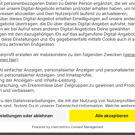
Anzeige
Ab 12:12 Uhr findet ihr am Viehplätzchen in Euskirc
gibt es Aufklärungsbroschüren, die umfassend über di
bieten verschiedene Organisationen und Unternehmen
Kapellenstraße Haarschnitte, Winterkleidung, Hygiene
schwache Menschen an.
Im Rahmen der Veranstaltungen werden Spenden für d
NRW“ und den Verein „Kindern ein Lächeln schenken“
sich aktiv für Menschen in schwierigen Lebenslagen e
Die Aktionen werden unter anderem vom Verein „Queer 
Vielfalt und Solidarität in der Region stark macht.
Anzeige