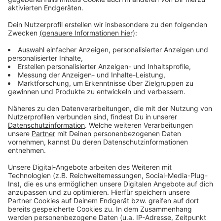
Schwimmkurse starten am 12.06. und 13.06.
Anzeige
Um die Arbeit mit Frauen und Kindern fortzusetzen,
bietet die AWO-Fluthilfe im Juni und Juli zwei neue
Kurse im Schwimmbad Vogelsang an.
Der Einführungskurs für Kinder kostet 20 Euro, der
Schwimmkurs für Frauen 15 Euro. Die Zahl der Plätze
ist begrenzt.
Anmeldung läuft über die AWO Fluthilfe Gemünd,
Aachener Str. 13, Tel.: 02444 / 914 88 56, E-Mail:
hochwasserhilfe@awo-bm-eu.net
Anzeige