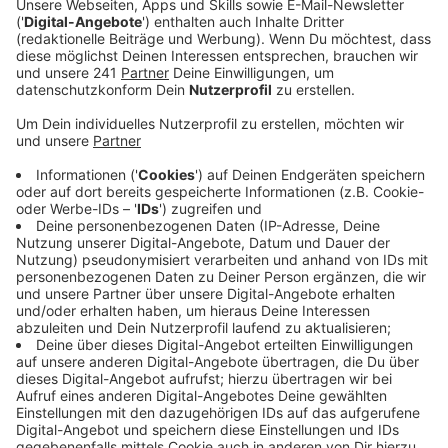
schwimmen können oder Angst vor dem Wasser
haben - zum Beispiel infolge der Flutkatastrophe.
Veröffentlicht:
Freitag, 05.06.2026 11:31
Anzeige
Ein erstes Fazit falle positiv aus, so die AWO. Auch der
erste Kinderschwimmkurs sei inzwischen beendet
worden. Daran hätten laut AWO auch Kinder
teilgenommen, die sich anfangs gar nicht ins Wasser
getraut hätten. Mit viel Ruhe und Geduld seien die
Kinder schrittweise an das Wasser herangeführt
worden.
Anzeige