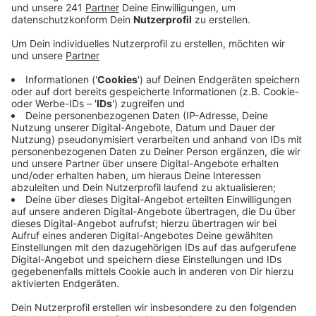
Krankenhaus. Außerdem wurden am Freitag 33
Neuinfektionen bekannt.
Veröffentlicht:
Freitag, 05.02.2021 14:49
Anzeige
Die Zahl der akut Infizierten bei uns im Kreis ist auf
234 gestiegen. Und auch bei der Sieben-Tage-Inzidenz
geht der Trend weiter nach oben. Der Wert stieg um
rund 10 Punkte auf 87,1. Eine gute Nachricht ist, dass
in der letzten Sitzung des Krisenstabs keine größeren
Ausbrüche in Senioreneinrichtungen benannt wurden.
Als Ursache sieht der Kreis die Impfungen. Zahlreiche