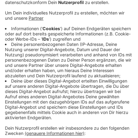
Anzeige
Was das für die Anwohner und potenziellen Kunden
bedeutet, ist Thema am Abend bei einer
Infoveranstaltung in der Mehrzweckhalle der
Johannes-Vincken-Schule in Lommersum. Wer sich
zum Beispiel bis Ende Juli sich für einen Glasfaser-
Anschluss entscheidet, bekomme ihn kostenlos.
Im Kernort und Swisterberg liegen die Glasfaserkabel
bereits; in Weilerswist-Süd, Groß- und Kleinvernich
rollen die Bagger aktuell. NetCologne ist überzeugt:
"Ein Glasfaseranschluss bedeutet mehr
Lebensqualität". Der Infoabend startet um 18 Uhr.
Anzeige