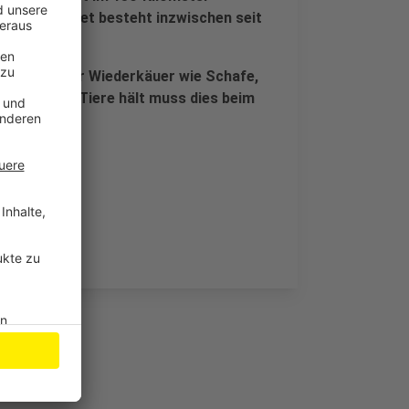
s Sperrgebiet besteht inzwischen seit
h befällt aber Wiederkäuer wie Schafe,
 Wer solche Tiere hält muss dies beim