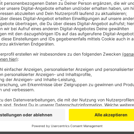
Sperrgebiet rund um den betroffenen Betrieb. Da
zwei Jahren.
Die Virus-Infektion ist für Menschen ungefährlic
Rinder oder Ziegen, aber auch Rot- und Damwild.
Veterinäramt anzeigen.
Veröffentlicht:
Donnerstag, 14.01.2021 16:36
Anzeige