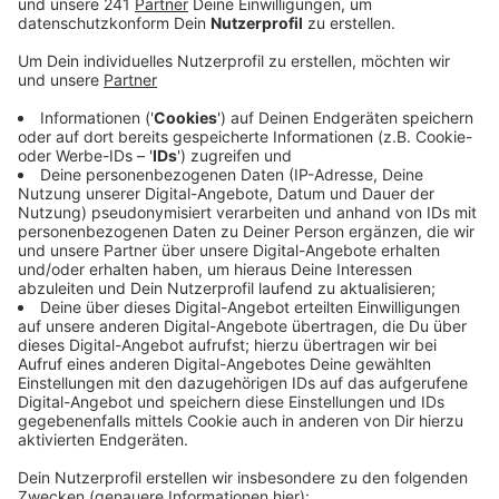
Der Aussichtsturm am Weißen Stein ist ab sofort
gesperrt. Auf dem Turm seien Corona-Abstände
nicht einzuhalten, heißt es vom Bürgermeister. Die
Zahl der Ordnungsamts-Mitarbeiter wurde
aufgestockt – und soll auch je nach Situation vor
Ort angepasst werden.
Bürgermeister Westerburg zeigt zwar
Verständnis, dass die Menschen den Schnee sehen
wollen und aus den Städten rauswollen. Aber es sei
schon ein extremer Besucheransturm. Der kleine
Ort Miescheid zum Beispiel sei total zugeparkt
gewesen.
Die Gemeinde rät wegen der begrenzten
Parkmöglichkeiten von einem Besuch in Udenbreth
und Hollerath in den nächsten Tagen ab.
Veröffentlicht:
Mittwoch, 30.12.2020 11:12