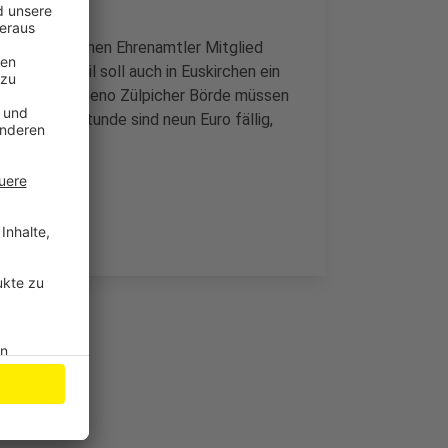
fel. Hier können Ehrenamtler Mitglied
e. Ende April soll auch in Euskirchen ein
chaft in der Geno Zülpicher Börde müssen
 Pro Helferstunde sind neun Euro fällig,