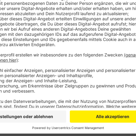
Die Plattform gehört zur schon bestehenden Geno Ei
werden, die Geno vermittelt sie dann an Hilfsbedürftig
Geno-Angebot an den Start gehen. Für die Mitglieds
Helfer oder Hilfe suchende jährlich 40 Euro bezahlen.
sechs Euro davon gehen an die Helfer.
Anzeige