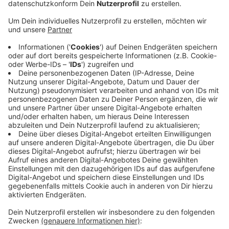
Deutsche Wetterdienst. Aber dass die Hitzewelle
so viele Tage anhält, ist ungewöhnlich. Das belaste
die Menschen sehr. Auch die nächsten Tage geht
die Hitze weiter. Aber von Tag zu Tag steigt das
Risiko von Hitzegewittern.
Für die Natur ist die anhaltende Hitze eine sehr
gefährliche Entwicklung. Die Wald- und
Grasbrandgefahr ist hoch. Auch die Ozonwerte
steigen bei der Hitze und ungestörten
Sonneneinstrahlung an. Bei zu hohen Ozonwerten
empfehlen die Experten, draußen keinen Sport
mehr zu machen und sich wenn möglich drinnen
aufzuhalten.
Veröffentlicht:
Sonntag, 09.08.2020 11:33
Anzeige