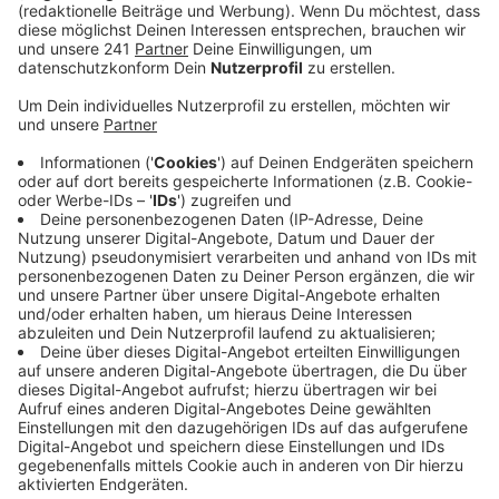
Anzeige
In Weilerswist ermittelt die Polizei nach einem
gefährlichen Eingriff in den Straßenverkehr. Nach
Angaben der Polizei soll ein bislang unbekannter Junge
am Samstag (04.04.) gegen 20.15 Uhr an der
Landstraße 163 einen Autoreifen auf die Fahrbahn
rollen gelassen haben. Demnach war eine 34-jährige
Autofahrerin aus dem Rhein-Erft-Kreis auf der L163 in
Richtung Weilerswist unterwegs. Während der Fahrt
bemerkte sie auf der rechten Straßenseite einen
Jungen, der mit einem Autoreifen eine Böschung
hinaufkletterte. Als sich das Auto näherte, ließ der
Junge den Reifen laut Polizei los. Der Reifen rollte
daraufhin die Böschung hinunter auf die Fahrbahn. Die
Fahrerin konnte ihr Auto rechtzeitig abbremsen und so