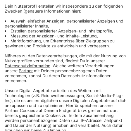
einen Zusammenstoß verhindern. Verletzt wurde
niemand, auch Sachschaden entstand nicht.
Der Junge soll etwa 10 bis 12 Jahre alt sein und
braune, etwas längere Haare haben. Eine sofort
eingeleitete Fahndung blieb ohne Erfolg. Die Polizei
Euskirchen bittet Zeugen, sich unter 02251 7990 oder
per E-Mail an
poststelle.euskirchen@polizei.nrw.de
zu
melden.
Anzeige
Anzeige