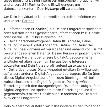
Veröffentlicht: Montag, 15.12.2025 16:41
Anzeige
Wer am Wochenende aus dem Kreis Euskirchen oder
Bonn nach Köln zum Shoppen oder auf die
Weihnachtsmärkte gefahren ist, hat die
Menschenmassen bemerkt. Trotz des Andrangs
berichten 80 Prozent der Einzelhändler von geringeren
oder gleichen Umsätzen im Vergleich zum Vorjahr.
Auch die Händler im Kreis Euskirchen und Bonn sind
bisher enttäuscht vom Weihnachtsgeschäft. Der
Einzelhandelsverband sieht jedoch Hoffnung in den
letzten Tagen vor Weihnachten, da viele Kunden ihre
Geschenke kurzfristig kaufen.
Im Gegensatz zu den Einzelhändlern zeigen sich die