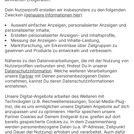
Mitte Deutschlands.
Bereits am Montag hatte ein starkes Gewitter in
Euskirchen bis zu 30 Liter Niederschlag gebracht. Die
Erft hatte dadurch bei Weilerswist ihren Wasserstand
verdreifacht.
Die kräftigen Gewitter am Donnerstag sind glimpflich
verlaufen. Die Polizei meldete Gegenstände auf
Straßen, in Dahlem ist ein Baum umgestürzt. In Bad
Münstereifel hatte sich die Feuerwehr um mehrere
vollgelaufene Straßen gekümmert.
Anzeige
Anzeige