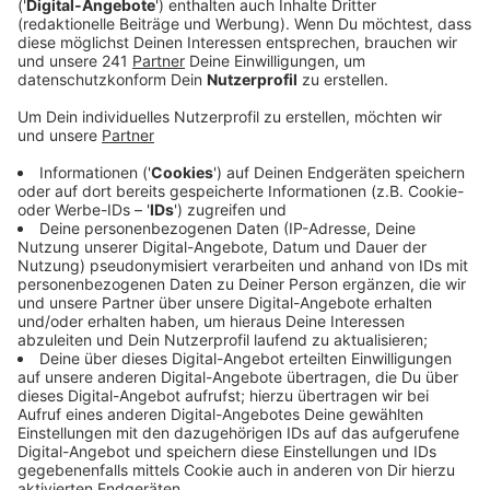
Veröffentlicht:
Freitag, 20.05.2022 10:03
Anzeige
Damit schließen zu diesem Zeitpunkt auch alle
Schulen im Kreis Euskirchen, teilt die Kreisverwaltung
bei Facebook mit.
Der Deutsche Wetterdienst erwartet zwischen 12 und
21 Uhr auch bei uns im Kreis Euskirchen eine heftige
Unwetterlage. Verbreitet kann es schwere bis
extreme Gewitter geben. Begleitet von Sturm- und
Orkanböen, Starkregen und mehrere Zentimeter große
Hagelkörner. Gerade kleinere Bäche könnten dabei
über die Ufer treten, warnt der Wetterdienst.
Diese Warnung gilt für NRW, Rheinland-Pfalz und die