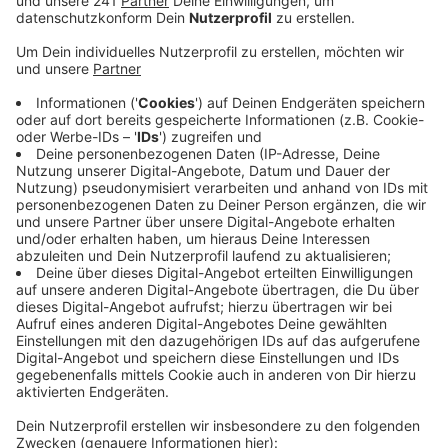
oder Rucksäcke gucken.
Veröffentlicht:
Dienstag, 12.05.2026 06:46
Anzeige
Auf maximal 28 Tage sind diese Fahndungen befristet.
Aber es darf sie mehrfach im Jahr geben. Im Umfeld
der Kirmes hat die Polizei bis zum Wochenende 130
Menschen kontrolliert. Dabei hat sie ein Messer und
einen Teleskopschlagstock sowie ein paar Drogen
gefunden. Das ist so wenig, dass Polizeidirektorin
Mälchers von einer Null-Lage spricht.
Landrat Ramers geht davon aus, dass die
strategischen Fahndungen mit der hohen
Polizeipräsenz auch abschrecken und damit
vorbeugend wirken.