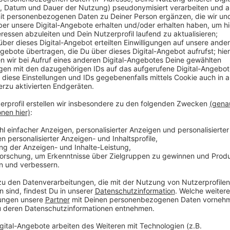
Küche und Sanitär. In diesem Jahr soll dann noc
Jugendzeltplatzes umgebaut werden, unter ande
Personalräume. Der Waldkindergarten soll mit 16 
nächstes Jahr ist ein Neubau für Gruppenräume g
Jahren betreut werden können.
Immer mehr junge Familien ziehen nach Nettersh
gerade fleißig mit neuen Kitaplätzen und fest m
großen Bedarf an neuen Kitaplätze, sagte Bürge
Euskirchen. Der Waldkindergarten soll aussehen 
könne die Gemeinde dann auf bis zu 40 Kitaplätz
Die Maßnahmen sollen jetzt ausgeschrieben werde
Parkflächen losgehen. Ein Bauwagen soll in Zuku
Zingsheim und Tondorf zum Waldkindergarten br
erleben können und viel Zeit draußen verbringen.
Veröffentlicht:
Donnerstag, 02.04.2020 11:35