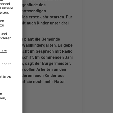
h das Sanitärgebäude des
rem für die notwendigen
Kindern in das erste Jahr starten. Für
eplant, damit auch Kinder unter drei
eim. Deshalb plant die Gemeinde
it dem neuen Waldkindergarten. Es gebe
rmeister Pracht im Gespräch mit Radio
wie ein Holzschiff. Im kommenden Jahr
e aufstocken, sagt der Bürgermeister.
n. In Kürze sollen Arbeiten an den
nft unter anderem auch Kinder aus
ingen – damit sie noch mehr Natur