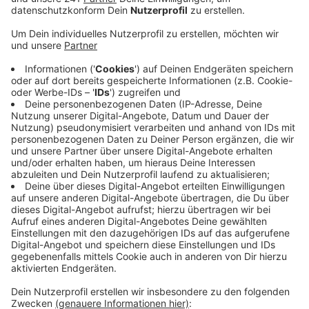
Bürgermeisterkandidatin und der
Landratskandidat der Partei geschädigt werden
sollten. Zeugen hätten zwei Männer beobachtet,
die die Wahlplakate im Bereich der Euskirchener
Ringe abmontiert hatten. Weil sie Warnwesten
trugen und in einem orangefarbenen Kastenwagen
unterwegs gewesen seien, hätte der Eindruck
entstehen können, dass sie um Auftrag der Stadt
unterwegs waren.
Das sei aber nicht so gewesen. Alle abgehängten
Plakate seien von der Stadt Euskirchen genehmigt
gewesen.
Die Grünen hoffen jetzt auf weitere Hinweise von
Zeugen.
Veröffentlicht:
Montag, 10.08.2020 11:54