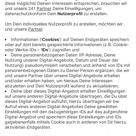
Zeiten sicher.
Mit einem neuen Kundenservice will der VRS
Pendler aber helfen, mögliche leerere Züge zu
finden.
Der Verkehrsverbund zeigt ab sofort in
seiner App und der Online-Fahrplansuche die
erwarteten Auslastungen von S-Bahnen und
Regionalzügen an. Grün heißt leer, gelb heißt bis
zur Hälfte voll und rot, dass mehr als 50 Prozent
der Sitzplätze voll sein werden. Fahrgäste können
so auf leerere Züge ausweichen.
Später soll das System auch Busse und weitere
Bahnen anzeigen. Der VRS ruft die Fahrgäste
außerdem dazu auf, mitzuteilen, wie voll sie ihren
Zug empfunden haben.
Das System nutzt für die Prognosen
anonymisierte Suchanfragen der
Fahrplanauskünfte, die eigenen