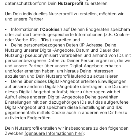
Veröffentlicht:
Dienstag, 10.02.2026 06:40
Anzeige
Das Ticket kostet 32,40 Euro und ist von
Weiberdonnerstag bis einschließlich Veilchendienstag
unbegrenzt im VRS-Netz gültig. Das Ticket gilt auch
auf Fahrten in den benachbarten Kreis Düren, in dem
sonst nur der Aachener Verkehrsverbund gilt. Und zwar
könnt ihr damit auch nach Düren, Nörvenich, Vettweiß,
Merzenich und Titz fahren. Ihr bekommt das Ticket
online.
Falls ihr zum Beispiel nur an einem Tag unterwegs seid,
lohnt sich eher ein 24-Stunden-Ticket.
Anzeige