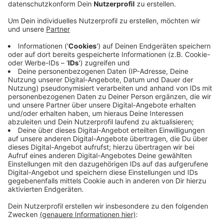
sagt, dass das auch noch rund zwei Monate so
bleiben wird. Es dauert nämlich noch bis die neue
Tür geliefert werde.
Veröffentlicht:
Freitag, 26.05.2023 15:03
Anzeige
Kunden der Volksbank dürfen während dieser Zeit
kostenlos bei der Kreissparkasse in Mechernich Geld
abheben. Schon bei früheren Automatensprengungen
und nach der Flut hatten beide Geldinstitute
zusammengearbeitet, um die Bargeldversorgung im
Kreis sicher zu stellen.
Anzeige