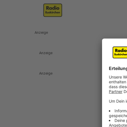
Anzeige
Anzeige
Anzeige