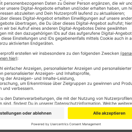
Anzeige
Darin sitzen Vertreter beider Fraktionen und verhand
in den großen Koalitionsvertrag einfließen sollen. V
Mitglied des Verkehrsausschusses. Zunächst seien 
vereinbart worden, sagte Voussem nach dem ersten 
Insgesamt gibt es dreizehn Arbeitsgruppen, die den K
Koalitionsverhandlungen erfolgreich verlaufen, wäre
gemeinsam in NRW regieren.
Anzeige