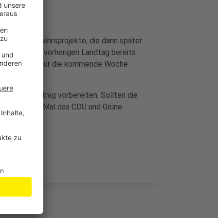
eln über Verkehrsprojekte, die dann später
oussem war im vorherigen Landtag bereits
drei Termine für die kommende Woche
Treffen.
oalitionsvertrag vorbereiten. Sollten die
 es das erste Mal das CDU und Grüne