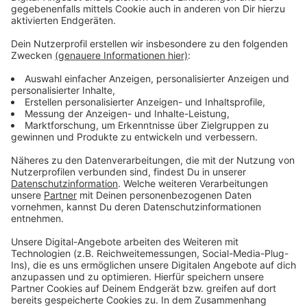
Anzeige
Für Beratungen sind Anmeldungen nötig
Anzeige
Weitere Informationen zum Sanierungstreff am
Mittwoch ab 18:30 Uhr gibt es
online
. Dort sind auch
Anmeldungen nötig, genau wie bei Manfred Scheff
vom Kreis Euskirchen: Telefon: 02251/15526 oder
manfred.scheff@kreis-euskirchen.de
Die Beratung im Haus der Familie ist am Freitag
zwischen 14:00 und 15:30 Uhr. Anmeldungen zum
kostenfreien Vortrag unter 02251-9571120 oder
www.fbs-euskirchen.de
Anzeige