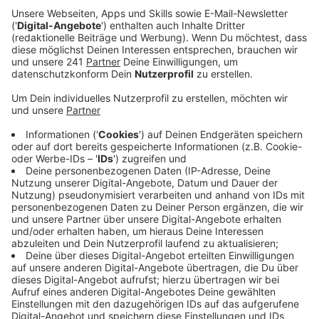
Anzeige
Was Energiesparen für den Alltag bedeutet, welchen
persönlichen Nutzen jeder hat und wo es Fördermittel
gibt – damit beschäftigt sich jetzt der
Sanierungstreff Kreis Euskirchen. Er will
Eigenheimbesitzern und Mietern bei diesen Themen
helfen und bietet deswegen kostenlose Online-
Veranstaltungen an.
Die nächste Veranstaltung findet am Mittwoch (16.11)
statt.
Auch im Haus der Familie in Euskirchen gibt es in dieser
Woche einen Vortrag zum Thema Energiesparen. Am
Freitag (18.11.) gibt es dort Tipps von einem
Energieberater, unter anderem zum Heizen und
Wassersparen.