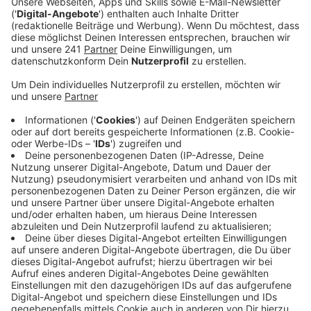
zerstört, viele Strecken seien unpassierbar.
Veröffentlicht:
Montag, 26.07.2021 17:02
Anzeige
Jederzeit müssten Waldbesucher mit umstürzenden
Bäumen und herabfallenden Ästen rechnen. Wanderer,
Reiter und Jogger müssten auch in den nächsten
Wochen mit erheblichen Behinderungen rechnen.
Besonders gefährdet seien aber Radfahrer, weil sie im
Wald relativ schnell unterwegs seien, heißt es von
Wald und Holz weiter. Denn riskante Stellen wie
komplett weggespülte Wege oder tiefe Löcher lägen
oft schlecht einsehbar hinter Kurven.
Auch Wanderwege wurden beim Unwetter beschädigt.