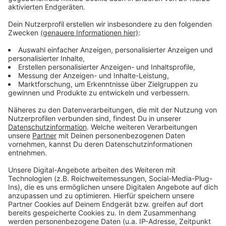
Der Eifelverein hat in einer Sondersitzung beschlossen,
gezielt den Wiederaufbau der Wanderwege-Struktur
finanziell zu fördern. Dabei geht es um zerstörte oder
beschädigte Einrichtungen der durch den Eifelverein
geschaffenen Wanderwege-Infrastruktur. Zum
Beispiel Schutzhütten, Stege oder Sitzbänke. Damit
will der Eifelverein nach eigenen Angaben einen
entscheidenden Beitrag für die flächendeckende
Wiederinbetriebnahme des Wandertourismus in der
Eifel leisten. Der Verband Wald und Holz NRW bittet
aktuell auch Wanderer und Radfahrer, in den Wäldern
vorsichtig zu sein. Sie müssten mit umstürzenden
Bäumen und herabfallenden Ästen rechnen, viele
Strecken seien unpassierbar.
Anzeige