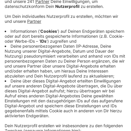
erwartet die Polizei am Nürburgring aber erst
Freitag.
Veröffentlicht:
Donnerstag, 06.06.2024 17:55
Anzeige
Auf den Campingplätzen rund um das Festivalgelände
bauen die Besucher Zelte auf. Das Deutsche Rote
Kreuz ist bereits in voller Stärke vor Ort und hatte bis
zum Nachmittag 32 Einsätze gezählt. Das seien
verhältnismäßig wenige. Es gab Behandlungen wegen
Schnittverletzungen und umgeknickten Füßen. Von
Freitag bis Sonntag treten 72 Bands bei Rock am Ring
auf. Top-Acts sind unter anderem die Ärzte, Green Day
und Måneskin. Die Wettervorhersage ist gut: Etwas
Sonne, kein Regen und nicht zu heiß. Im vergangenen
Jahr waren rund 70.000 Zuschauer bei Rock am Ring.