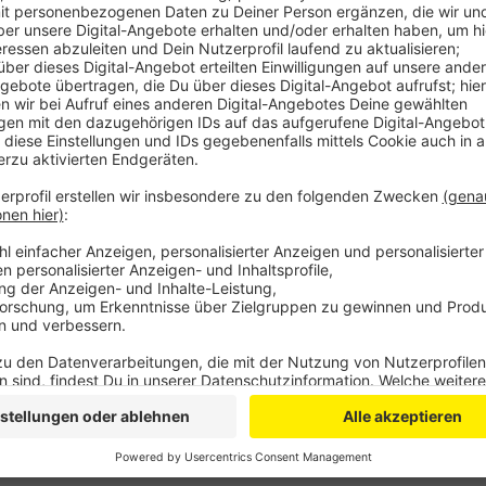
geht. Schmuck und Wertgegenstände gehören in d
Eine vertrauensvolle Person, wie Verwandte oder
Briefkasten leeren und Rolladen bedienen. Die Po
daran, keine Fotos aus dem Urlaub im Internet z
Einen Serieneinbrecher konnte die Bonner Poliz
soll in zahlreiche Geschäfte und zuletzt in eine 
Veröffentlicht:
Donnerstag, 09.07.2020 11:08
Anzeige