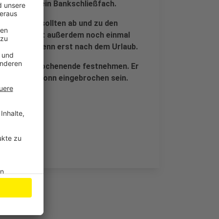
er Zeit in ein Bankschließfach.
 Nachbarn, sollten ab und zu den
lizei erinnert außerdem noch einmal
u posten – wenn erst nach dem Urlaub.
ei vor dem Wochenende festnehmen. Er
Apotheke in Bonn eingebrochen sein.