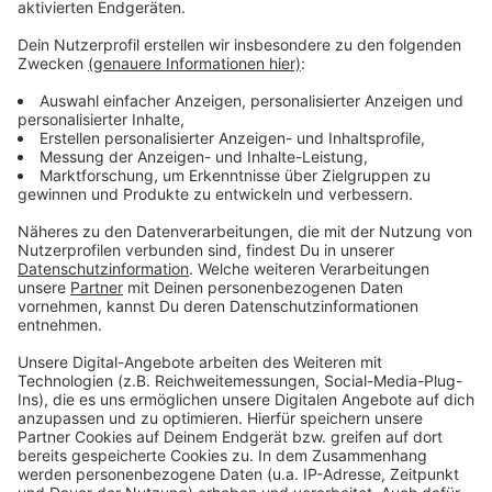
Es gibt diese Dinge im Leben, die können uns zur
Weißglut treiben. Bahnstreiks. Plötzlicher Schneefall.
Eiskratzen am frühen Morgen. Leute, die nicht
Autofahren können. Menschen, die seltsame Wörter
benutzen. Wo andere sich vor Verzweiflung das
Gesicht bis zum Bauchnabel ziehen oder ihren Kopf
gegen die Wand hauen wollen, geht in eben diesem
Kopf von Laura Potting ein Karussell los. Irgendwo
zwischen wirren Gedanken und scharfer
Alltagsbeobachtung. Ein bisschen ausgeflippt,
meistens bunt und nie ganz ernst gemeint.
Anzeige